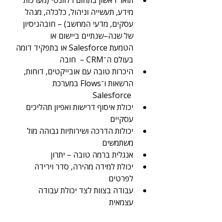
תואר ראשון בתחום רלוונטי (מערכות 
מידע, תעשייה וניהול, כלכלה, מנהל 
עסקים, מדעי המחשב) – חובהניסיון 
של שנה–שנתיים ביישום או 
הטמעת Salesforce או בתפקיד דומה 
בעולם ה־CRM –  חובה
היכרות טובה עם אובייקטים, דוחות, 
הרשאות ו־Flows במערכת 
 Salesforce
יכולת איסוף דרישות ואפיון תהליכים 
עסקיים
יכולות הדרכה ושירותיות גבוהה מול 
משתמשים
אנגלית ברמה טובה – יתרון
יכולת למידה מהירה, סדר וירידה 
לפרטים
עבודה בצוות לצד יכולת עבודה 
עצמאית