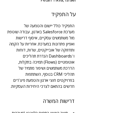
Petah Tikva, Israel
שנות ניסיון
על התפקיד
2+
תחום
התפקיד כולל יישום והטמעה של 
הטמעת מערכות
מערכת Salesforce בארגון, עבודה שוטפת 
מול משתמשים עסקיים, איסוף דרישות 
ואפיון פתרונות במערכת. אחריות על הקמה 
ותחזוקה של אובייקטים, שדות, דוחות 
ו־Dashboards הגדרת תהליכים 
אוטומטיים (Flows) תמיכה בתקלות, 
הדרכת משתמשים ושיפור מתמיד של 
תהליכי CRM בנוסף, השתתפות 
בפרויקטים חוצי ארגון והטמעת פיצ'רים 
חדשים בהתאם לצרכי היחידות העסקיות.
דרישות המשרה