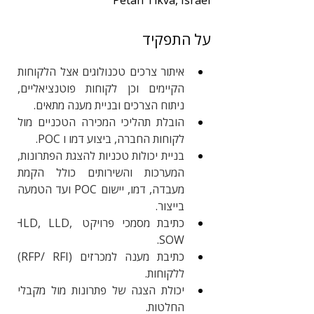
Petah Tikva, Israel
שנות ניסיון
על התפקיד
3
תחום
איתור צרכים טכנולוגים אצל הלקוחות 
מכירות
הקיימים וכן לקוחות פוטנציאליים, 
ניתוח הצרכים ובניית מענה מתאים.
הובלת תהליכי המכירה הטכניים מול 
לקוחות החברה, ביצוע דמו ו POC.
בניית יכולות טכניות להצגת הפתרונות, 
המערכות והשירותים כולל הקמת 
מעבדה, דמו, יישום POC ועד הטמעה 
בייצור.
כתיבת מסמכי פרויקט HLD, LLD, 
SOW.
כתיבת מענה למכרזים (RFP/ RFI) 
ללקוחות.
יכולת הצגה של פתרונות מול מקבלי 
החלטות.