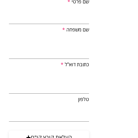
שם פרטי
שם משפחה
כתובת דוא"ל
טלפון
העלאת קובץ קו"ח