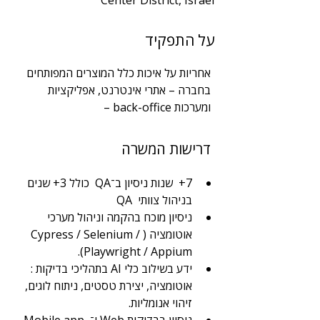
Center District, Israel
שנות ניסיון
על התפקיד
7
תחום
אחריות על איכות כלל המוצרים המפותחים 
QA
בחברה – אתרי אינטרנט, אפליקציות 
ומערכות back-office – 
דרישות המשרה
7+  שנות ניסיון ב־QA  כולל 3+ שנים 
בניהול צוותי  QA 
ניסיון מוכח בהקמה וניהול מערכי 
אוטומציה (Cypress / Selenium / 
Playwright / Appium).
ידע בשילוב כלי AI בתהליכי בדיקות : 
אוטומציה, יצירת טסטים, ניתוח לוגים, 
זיהוי אנומליות.