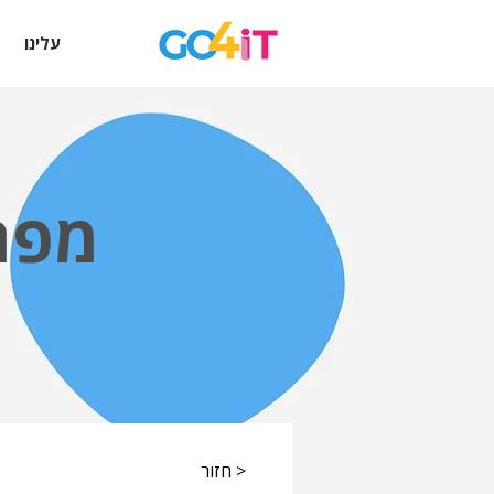
עלינו
מפת
< חזור