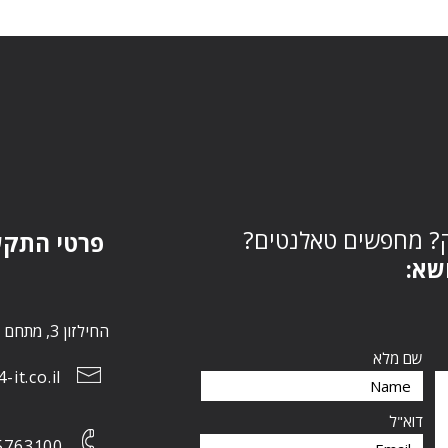
? מחפשים טאלנטים?
פרטי התקש
ושא:
החילזון 3, מתחם הבורסה, רמת גן 5252267
שם מלא
it.co.il
דוא"ל
5763100