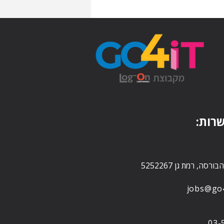
רות:
jobs@go4-
03-