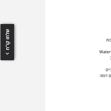
שלחו קו"ח
ות 
כות ווב 
יים
ם דומה