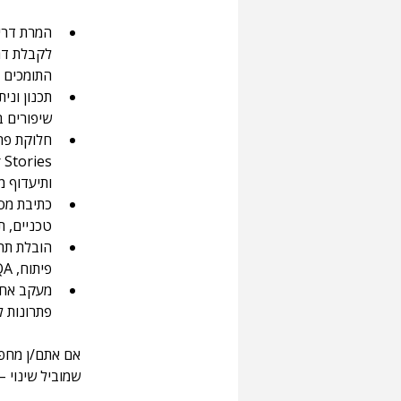
המרת דריש
לקבלת דרי
התומכים ב
תכנון וני
שיפורים ב
חלוקת פרו
ותיעדוף מ
כתיבת מסמ
טכניים, תרשימי זרימה 
הובלת תהל
פיתוח, QA, ומנהלי פרויקטים.
מעקב אחרי
פתרונות ל
אם אתם/ן מחפש
שמוביל שינוי –