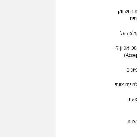
וח ושיווק 
מים 
מלצה על 
י אפיון ל-
User Stories מפורטים וברורים, כולל הגדרת קריטריוני קבלה (Acceptance Criteria) 
ונים 
ה עם צוותי 
צעת 
צוות 