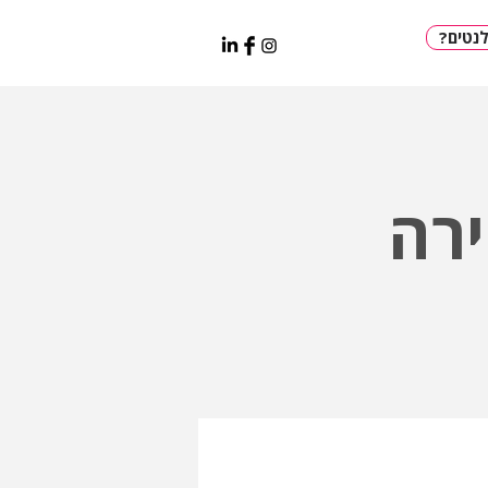
נטים
רה