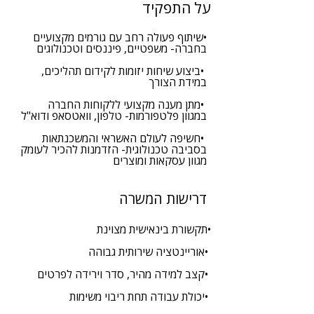
על התפקיד
ללא ניסיון
תחום
•שיתוף פעולה רחב עם גורמים מקצועיים 
בחברה- משפטיים, פיננסים וטכנולוגים
תפקידים נוספים
 •ביצוע שיחות יזומות לקידום תהליכים, 
במידת הצורך
 •מתן מענה מקצועי ללקוחות החברה 
במגוון פלטפורמות- טלפון, וואטסאפ ודוא"ל
 •חשיפה לעולם האשראי והמשכנתאות 
בסביבה טכנולוגית- הזדמנות להכיר לעומק 
מגוון עסקאות ומוצרים
דרישות המשרה
•תקשורת בינאישית מצוינת
 •אוריינטציה שירותית גבוהה
 •קצב למידה מהיר, סדר וירידה לפרטים
 •יכולת עבודה תחת ריבוי משימות