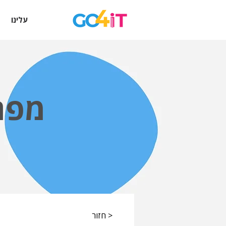
עלינו
מפת
< חזור