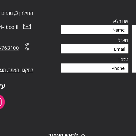
החילזון 3, מתחם הבורסה, רמת גן 5252267
שם מלא
it.co.il
דוא"ל
5763100
טלפון
לתקנון האתר, תנא
עק
לראש העמוד