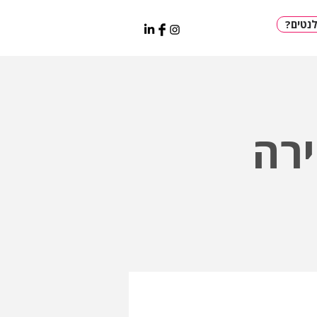
נטים
רה