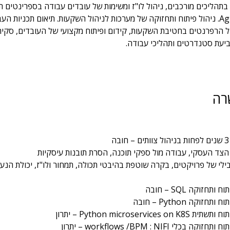
בתהליכים מורכבים, ניהול לו"ז ומשימות של עובדים עבודה בספרינטים ת
מתודולוגיית Agile. ניהול פיתוח ותחזוקה של מערכות לניהול השקעות. תיאום תכניות ה
ל הרפרנטים בחטיבת השקעות, קידום ופיתוח מקצועי של העובדים, סקיר
ביעת סטנדרטים ותהליכי עבודה. 
רה
ה
 הצד העסקי, עבודה מול ספקי תוכנה, הסרת תובנות עיסקיות
ילי של פרויקטים, בקרה שוטפת בהיבטי תכולה, תמחור ולו"ז, יכולת הנע
 ותחזוקה SQL – חובה
תחזוקה Python – חובה
Python microservices on  – יתרון
קה בכלי workflows /BPM : NIFI – יתרון