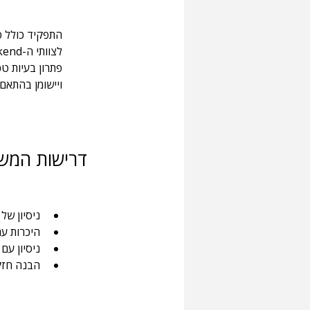
פתרון בעיות טכ
ויישומן בהתאם
דרישות המש
ניסיון של 4 שנים לפחות בפיתוח Full-Stack בסביבה מורכב
היכרות עם בס
ניסיון עם כלי DevOps ו-Cloud כגון er
הבנה חזקה