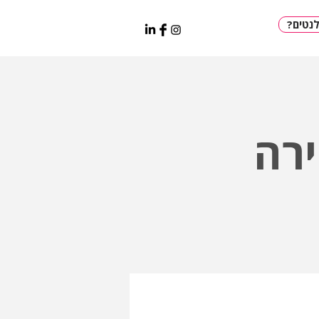
נטים
רה