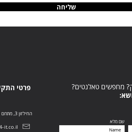
שליחה
? מחפשים טאלנטים?
פרטי התקש
ושא:
החילזון 3, מתחם הבורסה, רמת גן 5252267
שם מלא
it.co.il