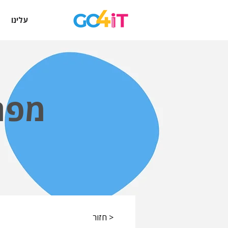
עלינו
מפת
< חזור