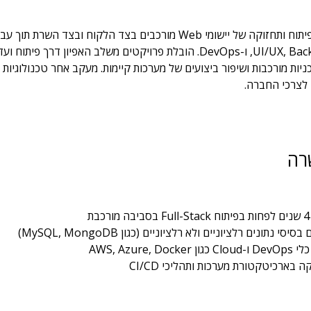
התפקיד כולל פיתוח ותחזוקה של יישומי Web מורכבים בצד הלקוח ובצד השר
לצוותי ה-UI/UX, Backend, ו-DevOps. הובלת פרויקטים משלב האפיון דרך פיתוח
ניות מורכבות ושיפור ביצועים של מערכות קיימות. מעקב אחר טכנולוגיות 
 לצרכי החברה.
רה
ת
יסי נתונים רלציוניים ולא רלציוניים (כגון MySQL, MongoDB)
AWS, Azure, Dock
 בארכיטקטורת מערכות ותהליכי CI/CD