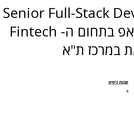
per
סטארט-אפ בתחום ה- Fintech
 במרכז ת"א
שנות ניסיון
4