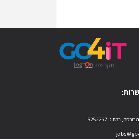
רות:
jobs@go4-