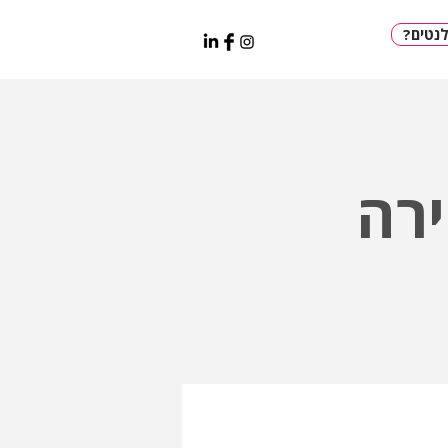
?טים
רה