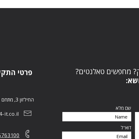
ק? מחפשים טאלנטים
פרטי התק:
נושא
החילזון 3, מתחם הבורסה, רמת גן 5252267
שם מלא
it.co.il
דוא"ל
5763100