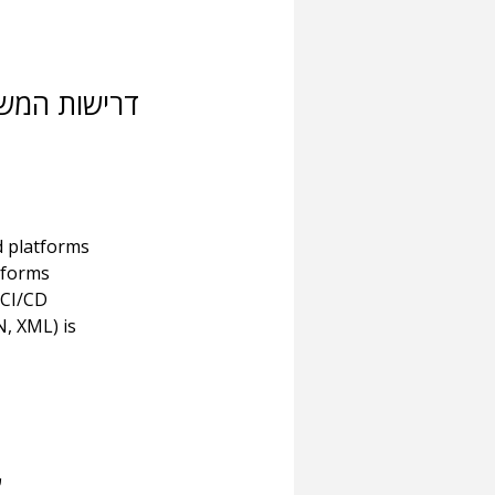
דרישות המש
d platforms
tforms
 CI/CD
, XML) is 
ש