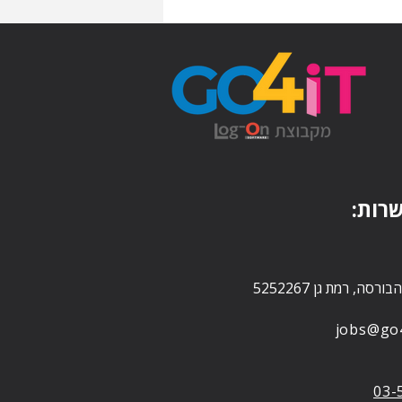
שרות
jobs@go4-
03-