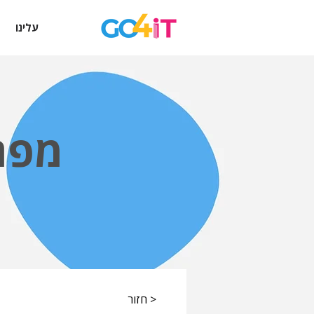
עלינו
מפת
< חזור