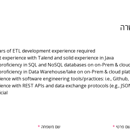
רה
ars of ETL development experience required
t experience with Talend and solid experience in Java
proficiency in SQL and NoSQL databases on on-Prem & clou
proficiency in Data Warehouse/lake on on-Prem & cloud pla
ence with software engineering tools/practices: i.e., Github,
ience with REST APIs and data exchange protocols (e.g., JSON
cial
ם פרטי
שם משפחה