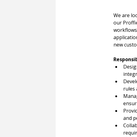
We are lo
our Proffi
workflows,
applicatio
new custo
Responsib
Desig
integ
Devel
rules
Manag
ensur
Provi
and p
Colla
requi