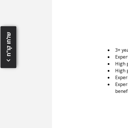
שלחו קו"ח
3+ ye
Exper
High 
High 
Experi
Exper
benefi