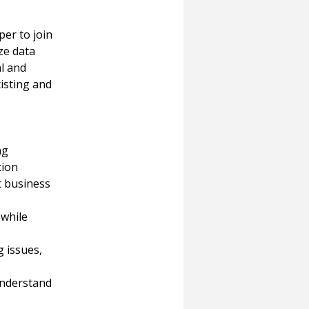
er to join 
ze data 
l and 
isting and 
ng 
tion
 business 
while 
 issues, 
understand 