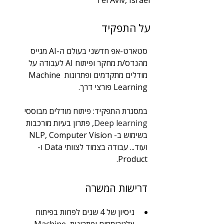
Tel Aviv, Israel
שנות ניסיון
על התפקיד
4
תחום
סטארט-אפ חדשני בעולם ה-AI מגייס 
AI
מהנדס/ת מחקר ופיתוח AI לעבודה על 
מודלים מתקדמים ופתרונות Machine 
Learning פורצי דרך.
במסגרת התפקיד: פיתוח מודלים מבוססי 
Deep learning
, פתרון בעיות מורכבות 
בשימוש ב- NLP, Computer Vision 
ועוד... עבודה בצמוד לצוותי Data ו-
Product. 
דרישות המשרה
ניסיון של 4 שנים לפחות בפיתוח 