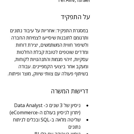
Tel Aviv, Israel
שנות ניסיון
על התפקיד
3
תחום
במסגרת התפקיד: אחריות על עיבוד נתונים 
BI | DBA | Big Data
ותרגומם לתובנות שיסייעו לצמיחת החברה 
ולשיפור חווית המשתמשים, יצירת דוחות 
ומדדים שוטפים לטובת קבלת החלטות 
עסקיות, זיהוי מגמות והתנהגויות לקוחות, 
ומעקב אחר ביצועי הקמפיינים. עבודה 
בשיתוף פעולה עם צוותי שיווק, מוצר ופיתוח.
דרישות המשרה
ניסיון של 3 שנים כ- Data Analyst 
(יתרון לניסיון בעולם ה-eCommerce)
שליטה מלאה ב-SQL ובכלים לניתוח 
נתונים 