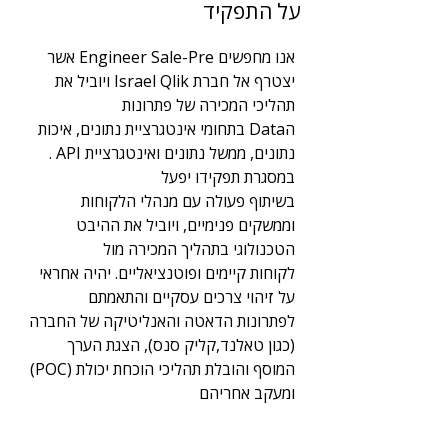
על התפקיד
2
תחום
אנו מחפשים Engineer Sale-Pre אשר 
BI | DBA | Big Data
יצטרף אל חברת Israel Qlik ויוביל את 
תהליכי המכירה של פתרונות 
הData בתחומי אינטגרציית נתונים, איכות 
נתונים, ממשל נתונים ואינטגרציית API . 
במסגרת תפקידו יפעל 
בשיתוף פעולה עם מנהלי הלקוחות 
וממשקים פנימיים, ויוביל את ההיבט 
הטכנולוגי בתהליך המכירה מול 
לקוחות קיימים ופוטנציאליים. יהיה אחראי 
על זיהוי צרכים עסקיים והתאמתם 
לפתרונות הדאטה והאנליטיקה של החברה 
(כגון טאלנד,קליק סנס), הצגת הערך 
המוסף והובלת תהליכי הוכחת יכולת (POC) 
ומעקב אחריהם