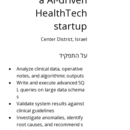
HealthTech
startup
Center District, Israel
שנות ניסיון
על התפקיד
3
תחום
Analyze clinical data, operative 
BI | DBA | Big Data
notes, and algorithmic outputs
Write and execute advanced SQ
L queries on large data schema
s
Validate system results against 
clinical guidelines
Investigate anomalies, identify 
root causes, and recommend s