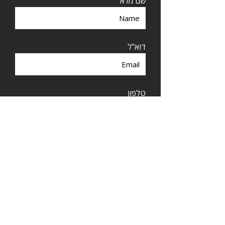
שם מלא
דוא"ל
טלפון
השאירו הודעה
שליחה