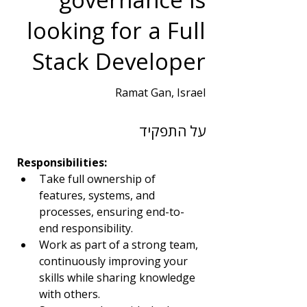
looking for a Full
Stack Developer
Ramat Gan, Israel
שנות ניסיון
על התפקיד
2
תחום
Responsibilities:
פיתוח תוכנה
Take full ownership of 
features, systems, and 
processes, ensuring end-to-
end responsibility.
Work as part of a strong team, 
continuously improving your 
skills while sharing knowledge 
with others.