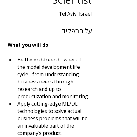
Tel Aviv, Israel
שנות ניסיון
על התפקיד
3
תחום
What you will do
BI | DBA | Big Data
Be the end-to-end owner of 
the model development life 
cycle - from understanding 
business needs through 
research and up to 
productization and monitoring.
Apply cutting-edge ML/DL 
technologies to solve actual 
business problems that will be 
an invaluable part of the 
company’s product.