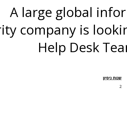
A large global info
ity company is lookin
Help Desk Te
שנות ניסיון
2