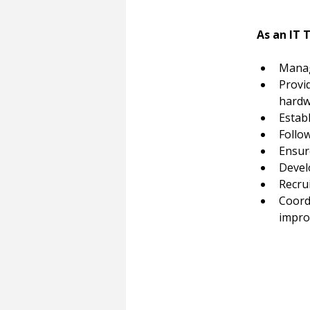
As an IT 
Manag
Provi
hardw
Estab
Follo
Ensure
Devel
Recru
Coord
improv