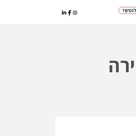
?טים
רה