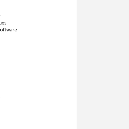
r
sues
software
ש