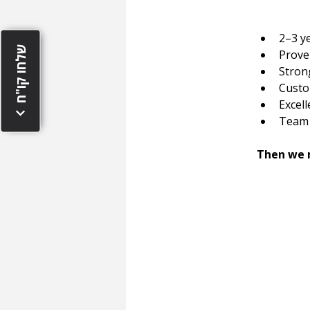
2–3 y
שלחו קו"ח
Proven
Stron
Custo
Excell
Team 
Then we 