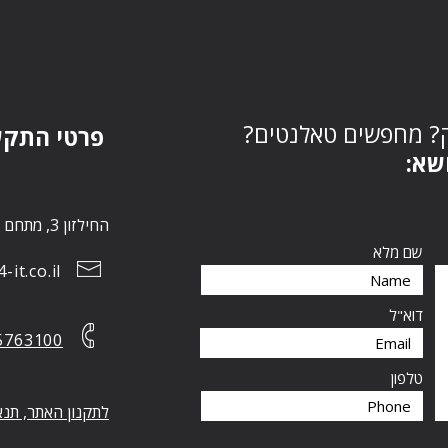
ק? מחפשים טאלנטים
פרטי התק:
נושא
החילזון 3, מתחם הבורסה, רמת גן 5252267
שם מלא
it.co.il
דוא"ל
5763100
טלפון
לתקנון האתר, תנא