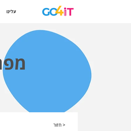
עלינו
מפת
< חזור