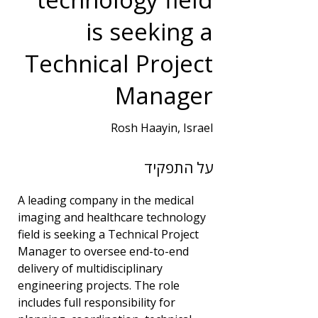
is seeking a
Technical Project
Manager
Rosh Haayin, Israel
שנות ניסיון
על התפקיד
5
תחום
A leading company in the medical 
ניהול פרויקטים
imaging and healthcare technology 
field is seeking a Technical Project 
Manager to oversee end-to-end 
delivery of multidisciplinary 
engineering projects. The role 
includes full responsibility for 