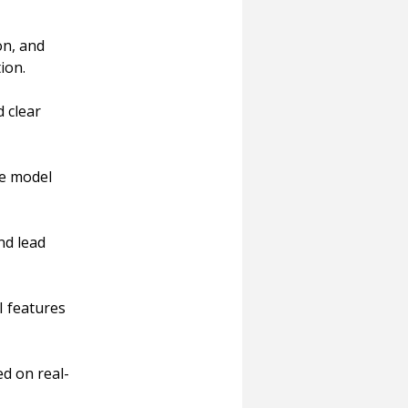
on, and 
ion.