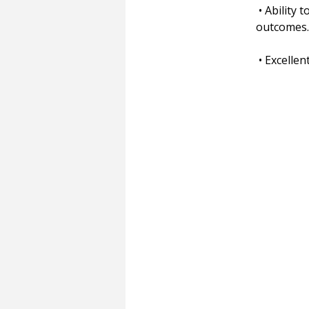
 • Ability to balance technical depth with user-centric thinking and business 
outcomes.
 • Excell