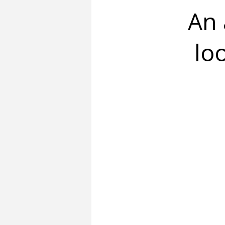
An 
lo