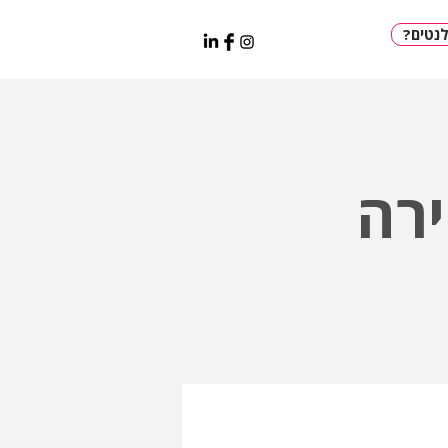
?טים
רה