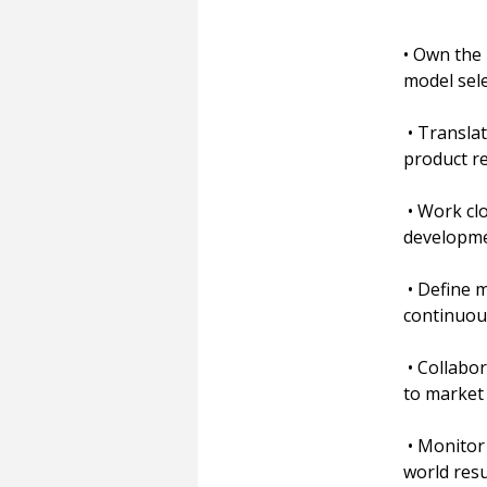
• Own the 
model sel
 • Translate market and customer insights into AI product strategy and clear 
product r
 • Work closely with AI researchers, engineers, and annotators to guide model 
developmen
 • Define metrics for success (e.g., precision/recall, latency, adoption) and lead 
continuous
 • Collaborate with design, GTM, and business stakeholders to bring AI features 
to market 
 • Monitor AI system performance post-launch and drive iteration based on real-
world resu