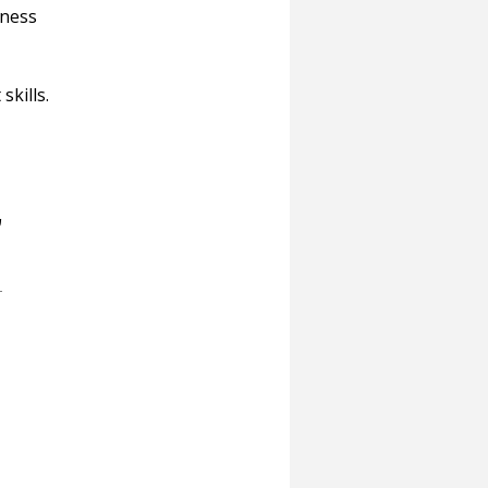
skills.
ש