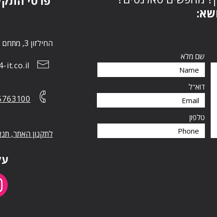
פרטי התק:
נושא
החילזון 3, מתחם הבורסה, רמת גן 5252267
שם מלא
it.co.il
דוא"ל
5763100
טלפון
לתקנון האתר, תנא
עק