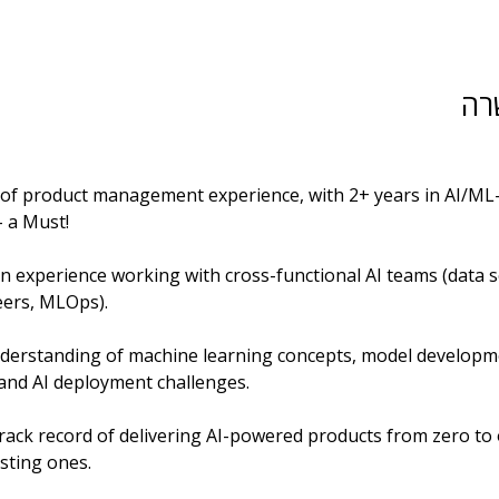
רה
s of product management experience, with 2+ years in AI/ML-
– a Must!
ers, MLOps).
, and AI deployment challenges.
isting ones.