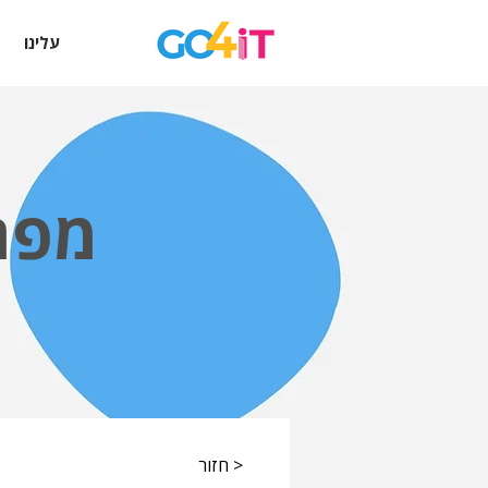
עלינו
מפת
< חזור