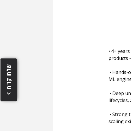
• 4+ year
products 
שלחו קו"ח
 • Hands-on experience working with cross-functional AI teams (data scientists, 
ML engine
 • Deep understanding of machine learning concepts, model development 
lifecycles
 • Strong track record of delivering AI-powered products from zero to one or 
scaling ex