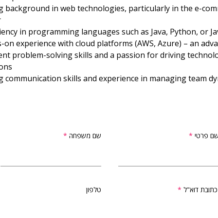
g background in web technologies, particularly in the e-co
r
ciency in programming languages such as Java, Python, or Ja
-on experience with cloud platforms (AWS, Azure) – an adv
ent problem-solving skills and a passion for driving technol
ions
g communication skills and experience in managing team d
ם פרטי
שם משפחה
כתובת דוא"ל
טלפון