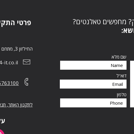
ק? מחפשים טאלנטים
פרטי התק:
נושא
החילזון 3, מתחם הבורסה, רמת גן 5252267
שם מלא
it.co.il
דוא"ל
5763100
טלפון
לתקנון האתר, תנא
עק