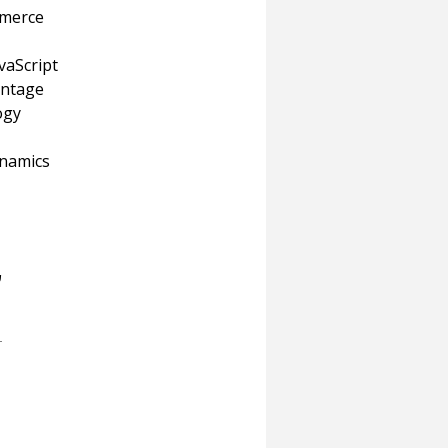
mmerce 
vaScript
antage
ogy 
ynamics
ש