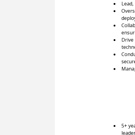
Lead,
Overs
deplo
Colla
ensur
Drive
techn
Conduc
secur
Manage
5+ ye
leade