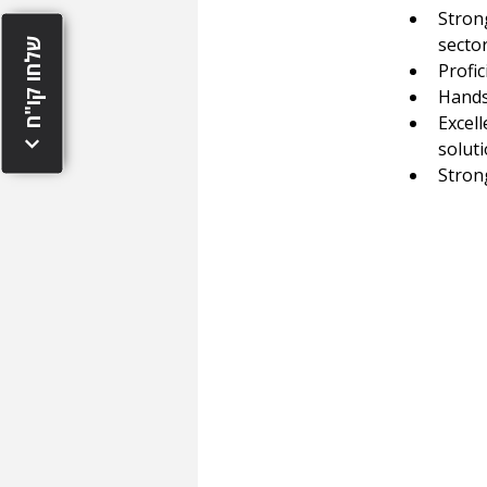
Stron
secto
שלחו קו"ח
Profi
Hands
Excell
solut
Stron