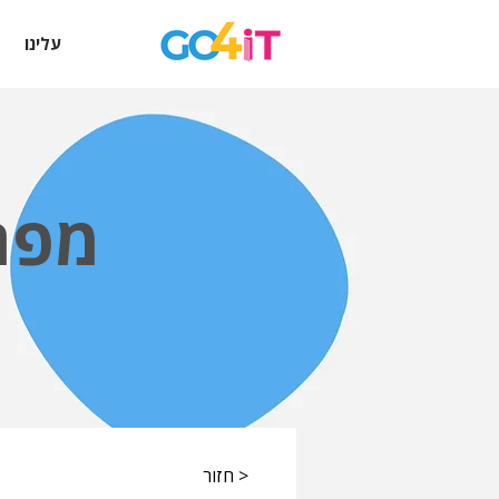
עלינו
מפת
< חזור