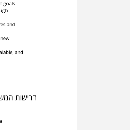
t goals
ough 
ves and 
 new 
alable, and 
דרישות המש
a 