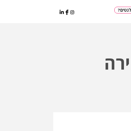
?טים
רה