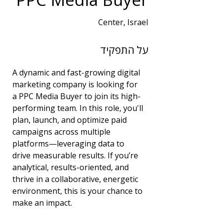
Center, Israel
שנות ניסיון
על התפקיד
2
תחום
A dynamic and fast-growing digital 
תפקידים נוספים
marketing company is looking for 
a PPC Media Buyer to join its high-
performing team. In this role, you'll 
plan, launch, and optimize paid 
campaigns across multiple 
platforms—leveraging data to 
drive measurable results. If you’re 
analytical, results-oriented, and 
thrive in a collaborative, energetic 
environment, this is your chance to 
make an impact.