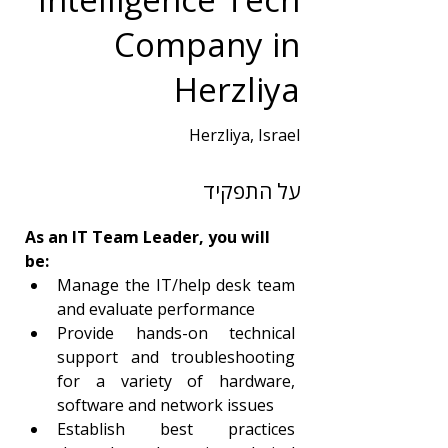
Company in
Herzliya
Herzliya, Israel
שנות ניסיון
על התפקיד
2
תחום
As an IT Team Leader, you will 
בכירים
be:
Manage the IT/help desk team 
and evaluate performance
Provide hands-on technical 
support and troubleshooting 
for a variety of hardware, 
software and network issues
Establish best practices 